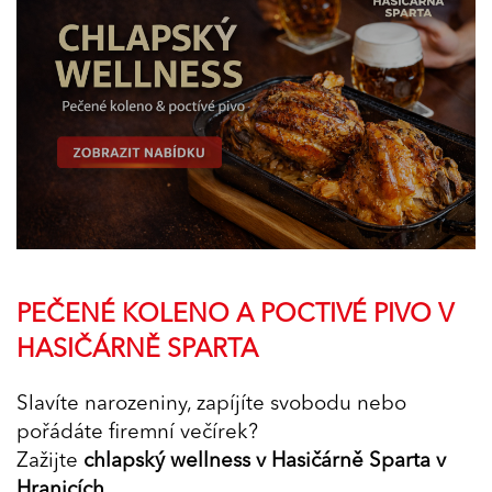
PEČENÉ KOLENO A POCTIVÉ PIVO V
HASIČÁRNĚ SPARTA
Slavíte narozeniny, zapíjíte svobodu nebo
pořádáte firemní večírek?
Zažijte
chlapský wellness v Hasičárně Sparta v
Hranicích
.