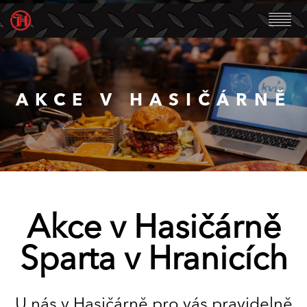
AKCE V HASIČÁRNĚ
Akce v Hasičárně
Sparta v Hranicích
U nás v Hasičárně pro vás pravidelně